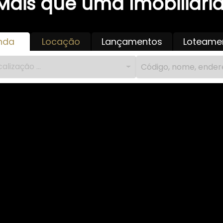
Mais que uma Imobiliária
nda
Locação
Lançamentos
Loteame
alização ...