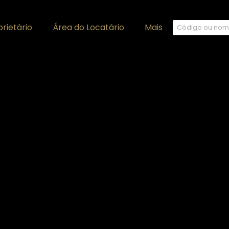
rietário
Área do Locatário
Mais
+